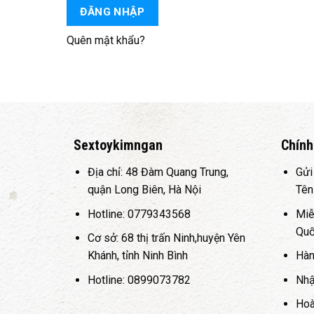
ĐĂNG NHẬP
Quên mật khẩu?
Sextoykimngan
Chính
Địa chỉ: 48 Đàm Quang Trung,
Gửi
quận Long Biên, Hà Nội
Tên 
Hotline: 0779343568
Miễ
Qu
Cơ sở: 68 thị trấn Ninh,huyện Yên
Khánh, tỉnh Ninh Bình
Hàn
Hotline: 0899073782
Nhậ
Hoà