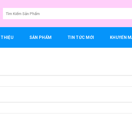
Tìm
kiếm:
I THIỆU
SẢN PHẨM
TIN TỨC MỚI
KHUYẾN M