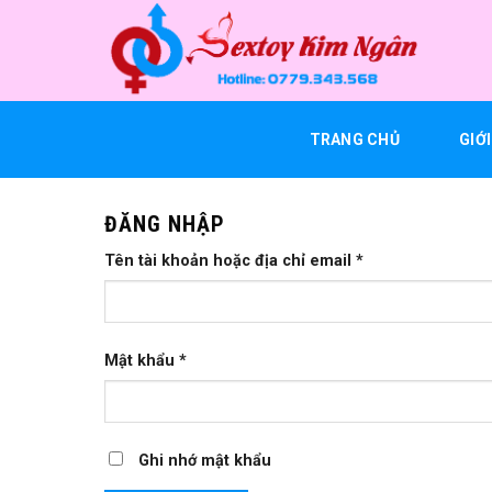
Bỏ
qua
nội
dung
TRANG CHỦ
GIỚ
ĐĂNG NHẬP
Bắt
Tên tài khoản hoặc địa chỉ email
*
buộc
Bắt
Mật khẩu
*
buộc
Ghi nhớ mật khẩu