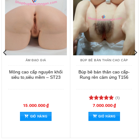
ÂM ĐẠO GIẢ
BÚP BÊ BÁN THÂN CAO CẤP
Mông cao cấp nguyên khối
Búp bê bán thân cao cấp-
siêu to,siêu mềm – ST23
Rung rên cảm ứng T156
(1)
Được xếp
15.000.000
₫
7.000.000
₫
hạng
5
5
sao
GIỎ HÀNG
GIỎ HÀNG