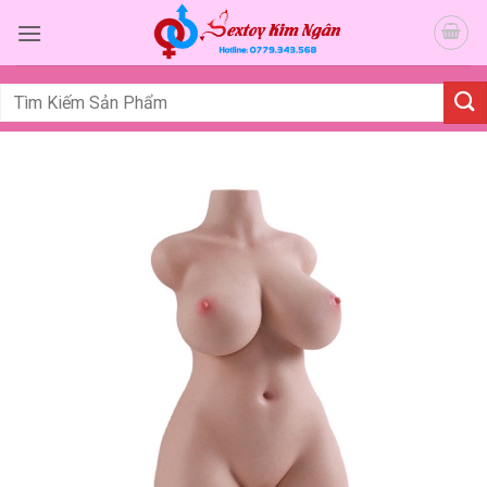
Bỏ
qua
nội
dung
Tìm
kiếm: