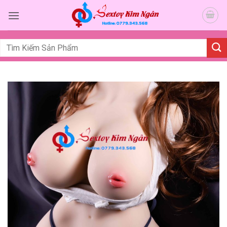
Bỏ
qua
nội
dung
Tìm
kiếm: