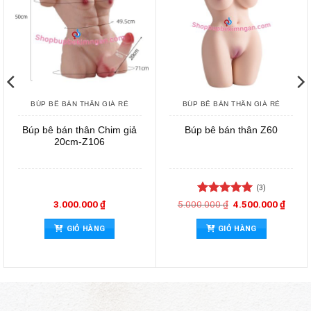
BÚP BÊ BÁN THÂN GIÁ RẺ
BÚP BÊ BÁN THÂN GIÁ RẺ
Búp bê bán thân Chim giả
Búp bê bán thân Z60
20cm-Z106
(3)
Được xếp
Giá
Giá
3.000.000
₫
5.000.000
₫
4.500.000
₫
gốc
hiện
hạng
5
5
là:
tại
sao
GIỎ HÀNG
GIỎ HÀNG
5.000.000 ₫.
là:
4.500.