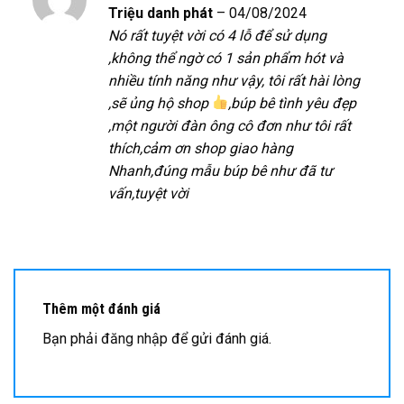
Được xếp
Triệu danh phát
–
04/08/2024
hạng
5
5
Nó rất tuyệt vời có 4 lỗ để sử dụng
sao
,không thể ngờ có 1 sản phẩm hót và
nhiều tính năng như vậy, tôi rất hài lòng
,sẽ ủng hộ shop
,búp bê tình yêu đẹp
,một người đàn ông cô đơn như tôi rất
thích,cảm ơn shop giao hàng
Nhanh,đúng mẫu búp bê như đã tư
vấn,tuyệt vời
Thêm một đánh giá
Bạn phải
đăng nhập
để gửi đánh giá.