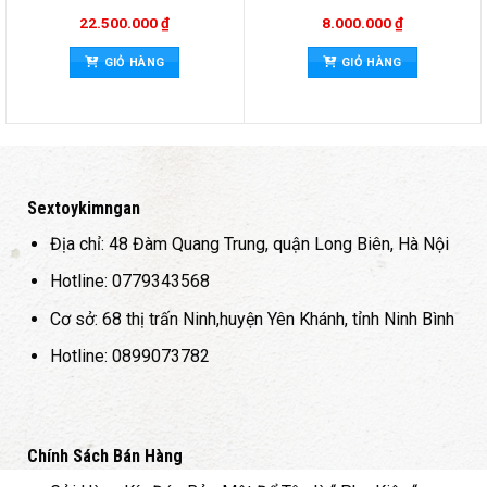
22.500.000
₫
8.000.000
₫
GIỎ HÀNG
GIỎ HÀNG
Sextoykimngan
Địa chỉ: 48 Đàm Quang Trung, quận Long Biên, Hà Nội
Hotline: 0779343568
Cơ sở: 68 thị trấn Ninh,huyện Yên Khánh, tỉnh Ninh Bình
Hotline: 0899073782
Chính Sách Bán Hàng