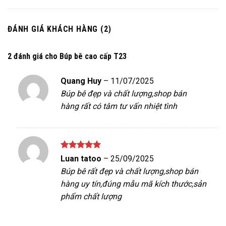
ĐÁNH GIÁ KHÁCH HÀNG (2)
2 đánh giá cho
Búp bê cao cấp T23
Quang Huy
–
11/07/2025
Búp bê đẹp và chất lượng,shop bán
hàng rất có tâm tư vấn nhiệt tình
Được xếp
Luan tatoo
–
25/09/2025
hạng
5
5
Búp bê rất đẹp và chất lượng,shop bán
sao
hàng uy tín,đúng mẫu mã kích thước,sản
phẩm chất lượng