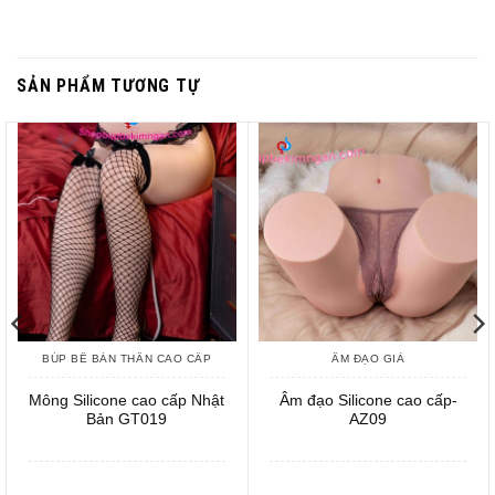
SẢN PHẨM TƯƠNG TỰ
BÚP BÊ BÁN THÂN CAO CẤP
ÂM ĐẠO GIẢ
Mông Silicone cao cấp Nhật
Âm đạo Silicone cao cấp-
Bản GT019
AZ09