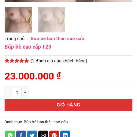
Trang chủ
Búp bê bán thân cao cấp
/
Búp bê cao cấp T23
(
2
đánh giá của khách hàng)
5
1
trên 5
dựa trên
23.000.000
₫
đánh giá
Búp bê cao cấp T23 số lượng
GIỎ HÀNG
Danh mục:
Búp bê bán thân cao cấp