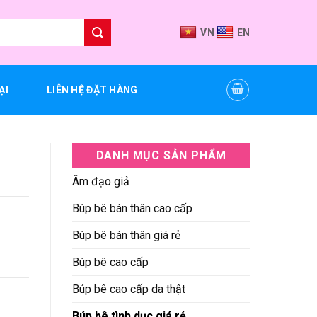
VN
EN
ẠI
LIÊN HỆ ĐẶT HÀNG
DANH MỤC SẢN PHẨM
Âm đạo giả
Búp bê bán thân cao cấp
Búp bê bán thân giá rẻ
Búp bê cao cấp
Búp bê cao cấp da thật
Búp bê tình dục giá rẻ