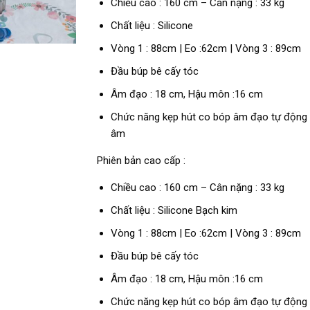
Chiều cao : 160 cm – Cân nặng : 33 kg
từ
Chất liệu : Silicone
15.500.000 ₫
Vòng 1 : 88cm | Eo :62cm | Vòng 3 : 89cm
đến
Đầu búp bê cấy tóc
29.800.000 ₫
Âm đạo : 18 cm, Hậu môn :16 cm
Chức năng kẹp hút co bóp âm đạo tự động
âm
Phiên bản cao cấp :
Chiều cao : 160 cm – Cân nặng : 33 kg
Chất liệu : Silicone Bạch kim
Vòng 1 : 88cm | Eo :62cm | Vòng 3 : 89cm
Đầu búp bê cấy tóc
Âm đạo : 18 cm, Hậu môn :16 cm
Chức năng kẹp hút co bóp âm đạo tự động