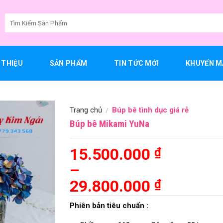
Tìm
kiếm:
I THIỆU
SẢN PHẨM
TIN TỨC MỚI
KHUYẾN M
Trang chủ
Búp bê tình dục giá rẻ
/
Búp bê Mikami YuNa
15.500.000
₫
–
29.800.000
₫
Khoảng
Phiên bản tiêu chuẩn :
giá: