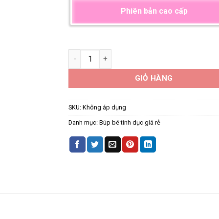
Phiên bản cao cấp
Búp bê Mikami YuNa số lượng
GIỎ HÀNG
SKU:
Không áp dụng
Danh mục:
Búp bê tình dục giá rẻ