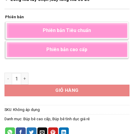
Phiên bản
Phiên bản Tiêu chuẩn
Phiên bản cao cấp
Búp bê tình dục người béo YuHatano số lượng
GIỎ HÀNG
SKU:
Không áp dụng
Danh mục:
Búp bê cao cấp
,
Búp bê tình dục giá rẻ