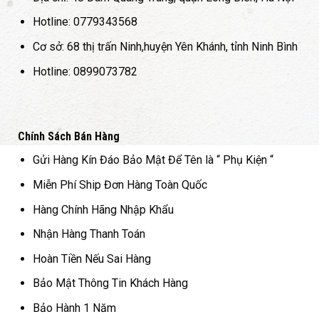
ọn
chọn
chọ
có
có
Hotline: 0779343568
ể
thể
thể
Cơ sở: 68 thị trấn Ninh,huyện Yên Khánh, tỉnh Ninh Bình
ợc
được
đượ
ọn
chọn
chọ
Hotline: 0899073782
ên
trên
trên
ang
trang
tran
n
sản
sản
hẩm
phẩm
phẩ
Chính Sách Bán Hàng
Gửi Hàng Kín Đáo Bảo Mật Để Tên là “ Phụ Kiện “
Miễn Phí Ship Đơn Hàng Toàn Quốc
Hàng Chính Hãng Nhập Khẩu
Nhận Hàng Thanh Toán
Hoàn Tiền Nếu Sai Hàng
Bảo Mật Thông Tin Khách Hàng
Bảo Hành 1 Năm