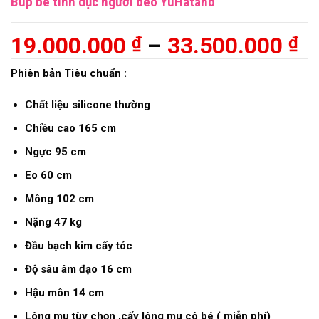
Búp bê tình dục người béo YuHatano
K
19.000.000
–
33.500.000
₫
₫
gi
Phiên bản Tiêu chuẩn :
từ
Chất liệu silicone thường
1
Chiều cao 165 cm
đ
Ngực 95 cm
3
Eo 60 cm
Mông 102
cm
Nặng 47 kg
Đầu bạch kim cấy tóc
Độ sâu âm đạo 16 cm
Hậu môn 14 cm
Lông mu tùy chọn ,cấy lông mu cô bé ( miễn phí)