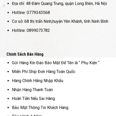
Địa chỉ: 48 Đàm Quang Trung, quận Long Biên, Hà Nội
ọn
chọn
chọ
có
có
Hotline: 0779343568
ể
thể
thể
Cơ sở: 68 thị trấn Ninh,huyện Yên Khánh, tỉnh Ninh Bình
ợc
được
đượ
ọn
chọn
chọ
Hotline: 0899073782
ên
trên
trên
ang
trang
tran
n
sản
sản
hẩm
phẩm
phẩ
Chính Sách Bán Hàng
Gửi Hàng Kín Đáo Bảo Mật Để Tên là “ Phụ Kiện “
Miễn Phí Ship Đơn Hàng Toàn Quốc
Hàng Chính Hãng Nhập Khẩu
Nhận Hàng Thanh Toán
Hoàn Tiền Nếu Sai Hàng
Bảo Mật Thông Tin Khách Hàng