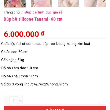
Trang chủ
Búp bê tình dục giá rẻ
/
Búp bê silicone Tanami -60 cm
6.000.000
₫
Chất liệu full silicone cao cấp- có khung xương kim loại
Chiều cao 60 cm
Cân nặng 5 kg
Độ sâu âm đạo :10 cm
Độ sâu hậu môn :8 cm
Số đo 3 vòng : ngực42 /eo29/hông39 cm
Búp bê silicone Tanami -60 cm số lượng