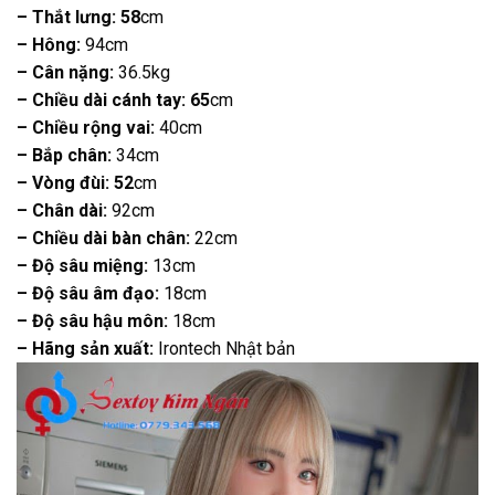
– Thắt lưng: 58
cm
– Hông:
94cm
– Cân nặng:
36.5kg
– Chiều dài cánh tay: 65
cm
– Chiều rộng vai:
40cm
– Bắp chân:
34cm
– Vòng đùi: 52
cm
– Chân dài:
92cm
– Chiều dài bàn chân:
22cm
– Độ sâu miệng:
13cm
– Độ sâu âm đạo:
18cm
– Độ sâu hậu môn:
18cm
– Hãng sản xuất:
Irontech Nhật bản