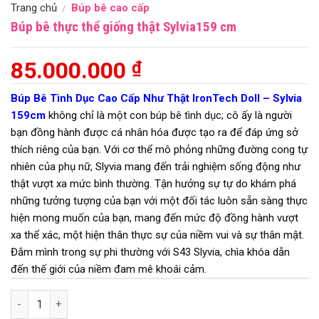
Trang chủ
Búp bê cao cấp
/
Búp bê thực thể giống thật Sylvia159 cm
85.000.000
₫
Búp Bê Tình Dục Cao Cấp Như Thật IronTech Doll – Sylvia
159cm
không chỉ là một con
búp bê tình dục
; cô ấy là người
bạn đồng hành được cá nhân hóa được tạo ra để đáp ứng sở
thích riêng của bạn. Với cơ thể mô phỏng những đường cong tự
nhiên của phụ nữ, Slyvia mang đến trải nghiệm sống động như
thật vượt xa mức bình thường. Tận hưởng sự tự do khám phá
những tưởng tượng của bạn với một đối tác luôn sẵn sàng thực
hiện mong muốn của bạn, mang đến mức độ đồng hành vượt
xa thể xác, một hiện thân thực sự của niềm vui và sự thân mật.
Đắm mình trong sự phi thường với S43 Slyvia, chìa khóa dẫn
đến thế giới của niềm đam mê khoái cảm.
Búp bê thực thể giống thật Sylvia159 cm số lượng