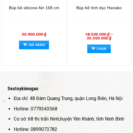
Búp bê silicone Airi 168 cm
Búp bê tình dục Hanako
30.900.000
₫
18.500.000
₫
–
Khoảng
35.500.000
₫
giá:
n
Sản
GIỎ HÀNG
từ
CHỌN
0 ₫
18.500.000 
hẩm
phẩ
đến
y
này
0 ₫
35.500.000 
có
iều
nhiề
ến
biến
ể.
thể.
c
Các
Sextoykimngan
y
tùy
Địa chỉ: 48 Đàm Quang Trung, quận Long Biên, Hà Nội
ọn
chọ
có
Hotline: 0779343568
ể
thể
Cơ sở: 68 thị trấn Ninh,huyện Yên Khánh, tỉnh Ninh Bình
ợc
đượ
ọn
chọ
Hotline: 0899073782
ên
trên