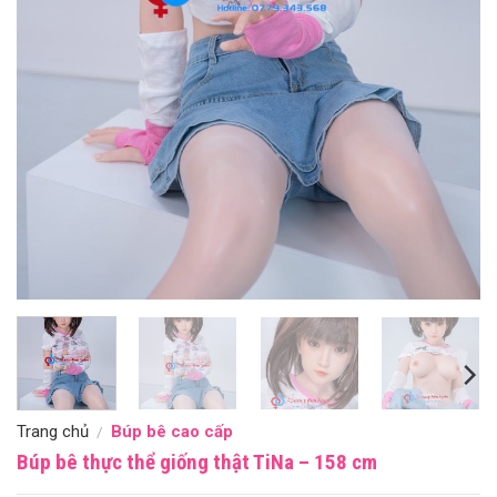
Trang chủ
Búp bê cao cấp
/
Búp bê thực thể giống thật TiNa – 158 cm