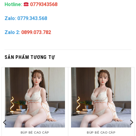
Hotline:
0779343568
Zalo: 0779.343.568
Zalo 2:
0899.073.782
SẢN PHẨM TƯƠNG TỰ
BÚP BÊ CAO CẤP
BÚP BÊ CAO CẤP