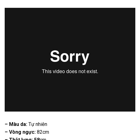
– Màu da:
Tự nhiên
– Vòng ngực:
82cm
– Thắt lưng: 58
cm