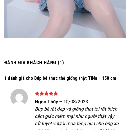
ĐÁNH GIÁ KHÁCH HÀNG (1)
1 đánh giá cho
Búp bê thực thể giống thật TiNa – 158 cm
Được xếp
Ngọc Thúy
–
10/08/2023
hạng
5
5
Búp bê rất đẹp và giống that toi rất thích
sao
cảm giác mềm mại như người thật vậy
rất tuyệt vời,tôi mua tặng quà cho ông xã