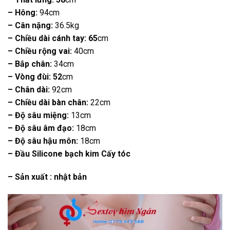
– Hông:
94cm
– Cân nặng:
36.5kg
– Chiều dài cánh tay: 65
cm
– Chiều rộng vai:
40cm
– Bắp chân:
34cm
– Vòng đùi: 52
cm
– Chân dài:
92cm
– Chiều dài bàn chân:
22cm
– Độ sâu miệng:
13cm
– Độ sâu âm đạo:
18cm
– Độ sâu hậu môn:
18cm
– Đầu Silicone bạch kim Cấy tóc
– Sản xuất : nhật bản