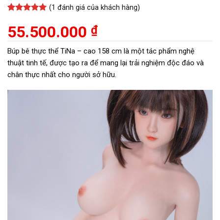
(
1
đánh giá của khách hàng)
5
1
trên 5
dựa trên
55.500.000
₫
đánh giá
Búp bê thực thể TiNa – cao 158 cm là một tác phẩm nghệ
thuật tinh tế, được tạo ra để mang lại trải nghiệm độc đáo và
chân thực nhất cho người sở hữu.