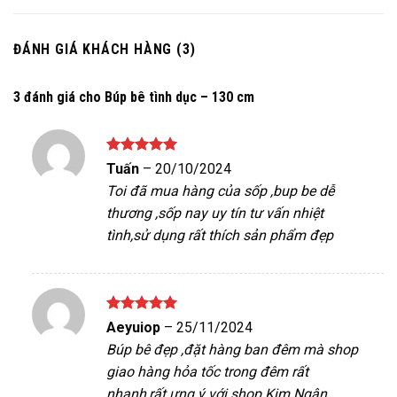
ĐÁNH GIÁ KHÁCH HÀNG (3)
3 đánh giá cho
Búp bê tình dục – 130 cm
Được xếp
Tuấn
–
20/10/2024
hạng
5
5
Toi đã mua hàng của sốp ,bup be dễ
sao
thương ,sốp nay uy tín tư vấn nhiệt
tình,sử dụng rất thích sản phẩm đẹp
Được xếp
Aeyuiop
–
25/11/2024
hạng
5
5
Búp bê đẹp ,đặt hàng ban đêm mà shop
sao
giao hàng hỏa tốc trong đêm rất
nhanh,rất ưng ý với shop Kim Ngân