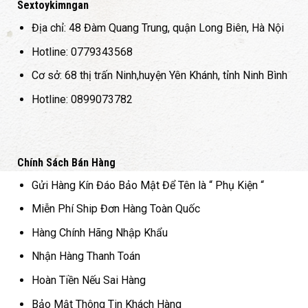
c
Các
Các
Sextoykimngan
y
tùy
tùy
Địa chỉ: 48 Đàm Quang Trung, quận Long Biên, Hà Nội
ọn
chọn
chọ
có
có
Hotline: 0779343568
ể
thể
thể
Cơ sở: 68 thị trấn Ninh,huyện Yên Khánh, tỉnh Ninh Bình
ợc
được
đượ
ọn
chọn
chọ
Hotline: 0899073782
ên
trên
trên
ang
trang
tran
n
sản
sản
hẩm
phẩm
phẩ
Chính Sách Bán Hàng
Gửi Hàng Kín Đáo Bảo Mật Để Tên là “ Phụ Kiện “
Miễn Phí Ship Đơn Hàng Toàn Quốc
Hàng Chính Hãng Nhập Khẩu
Nhận Hàng Thanh Toán
Hoàn Tiền Nếu Sai Hàng
Bảo Mật Thông Tin Khách Hàng