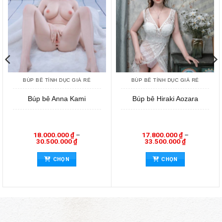
BÚP BÊ TÌNH DỤC GIÁ RẺ
BÚP BÊ TÌNH DỤC GIÁ RẺ
Búp bê Anna Kami
Búp bê Hiraki Aozara
18.000.000
₫
–
17.800.000
₫
–
Khoảng
Khoảng
30.500.000
₫
33.500.000
₫
giá:
giá:
n
Sản
Sản
từ
từ
CHỌN
CHỌN
0 ₫
18.000.000 ₫
17.800.000 
hẩm
phẩm
phẩ
đến
đến
y
này
này
0 ₫
30.500.000 ₫
33.500.000 
có
có
iều
nhiều
nhiề
ến
biến
biến
ể.
thể.
thể.