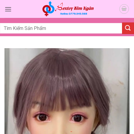
Bỏ
qua
nội
dung
Tìm
kiếm: