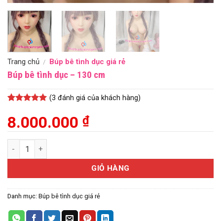
Trang chủ
Búp bê tình dục giá rẻ
/
Búp bê tình dục – 130 cm
(
3
đánh giá của khách hàng)
5
3
trên 5
dựa trên
8.000.000
₫
đánh giá
Búp bê tình dục - 130 cm số lượng
GIỎ HÀNG
Danh mục:
Búp bê tình dục giá rẻ