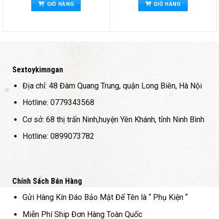
sao
GIỎ HÀNG
GIỎ HÀNG
Sextoykimngan
Địa chỉ: 48 Đàm Quang Trung, quận Long Biên, Hà Nội
Hotline: 0779343568
Cơ sở: 68 thị trấn Ninh,huyện Yên Khánh, tỉnh Ninh Bình
Hotline: 0899073782
Chính Sách Bán Hàng
Gửi Hàng Kín Đáo Bảo Mật Để Tên là “ Phụ Kiện “
Miễn Phí Ship Đơn Hàng Toàn Quốc