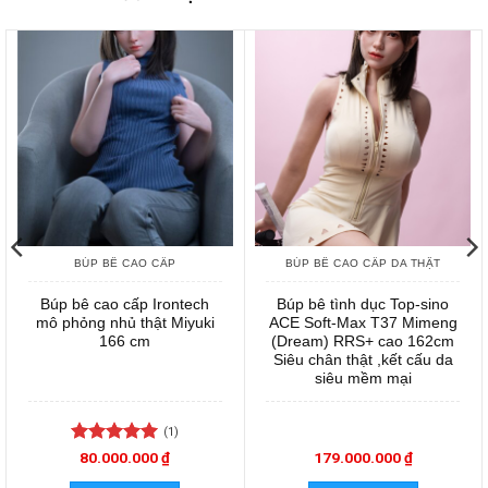
BÚP BÊ CAO CẤP
BÚP BÊ CAO CẤP DA THẬT
Búp bê cao cấp Irontech
Búp bê tình dục Top-sino
mô phỏng nhủ thật Miyuki
ACE Soft-Max T37 Mimeng
166 cm
(Dream) RRS+ cao 162cm
Siêu chân thật ,kết cấu da
siêu mềm mại
(1)
Được xếp
80.000.000
₫
179.000.000
₫
hạng
5
5