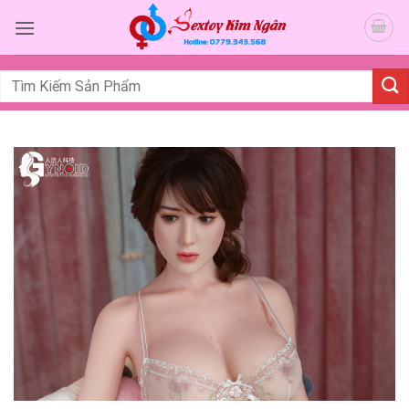
Bỏ
qua
nội
dung
Tìm
kiếm: