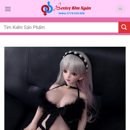
Bỏ
qua
nội
dung
Tìm
kiếm: