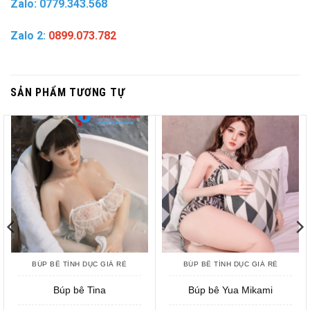
Zalo: 0779.343.568
Zalo 2:
0899.073.782
SẢN PHẨM TƯƠNG TỰ
BÚP BÊ TÌNH DỤC GIÁ RẺ
BÚP BÊ TÌNH DỤC GIÁ RẺ
Búp bê Tina
Búp bê Yua Mikami