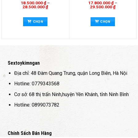
18.500.000
₫
–
17.800.000
₫
–
Khoảng
Khoảng
28.500.000
₫
29.500.000
₫
giá:
giá:
từ
từ
n
Sản
Sản
0 ₫
18.500.000 ₫
17.800.000 
CHỌN
CHỌN
đến
đến
hẩm
phẩm
phẩ
0 ₫
28.500.000 ₫
29.500.000 
y
này
này
có
có
iều
nhiều
nhiề
ến
biến
biến
ể.
thể.
thể.
c
Các
Các
Sextoykimngan
y
tùy
tùy
Địa chỉ: 48 Đàm Quang Trung, quận Long Biên, Hà Nội
ọn
chọn
chọ
có
có
Hotline: 0779343568
ể
thể
thể
Cơ sở: 68 thị trấn Ninh,huyện Yên Khánh, tỉnh Ninh Bình
ợc
được
đượ
ọn
chọn
chọ
Hotline: 0899073782
ên
trên
trên
ang
trang
tran
n
sản
sản
hẩm
phẩm
phẩ
Chính Sách Bán Hàng