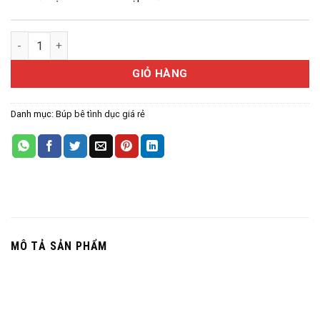
Búp bê YOMOHAMA 120 CM số lượng
GIỎ HÀNG
Danh mục:
Búp bê tình dục giá rẻ
MÔ TẢ SẢN PHẨM