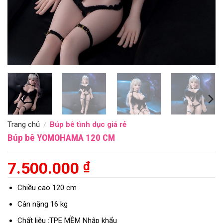
Trang chủ
Búp bê tình dục giá rẻ
/
Búp bê YOMOHAMA 120 CM
7.500.000
₫
Chiều cao 120 cm
Cân nặng 16 kg
Chất liệu :TPE MỀM Nhập khẩu