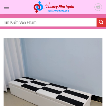
Bỏ
qua
nội
dung
Tìm
kiếm: