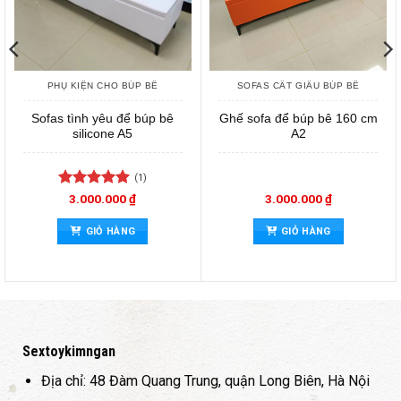
PHỤ KIỆN CHO BÚP BÊ
SOFAS CẤT GIẤU BÚP BÊ
Sofas tình yêu để búp bê
Ghế sofa để búp bê 160 cm
silicone A5
A2
(1)
Được xếp
3.000.000
₫
3.000.000
₫
hạng
5
5
sao
GIỎ HÀNG
GIỎ HÀNG
Sextoykimngan
Địa chỉ: 48 Đàm Quang Trung, quận Long Biên, Hà Nội