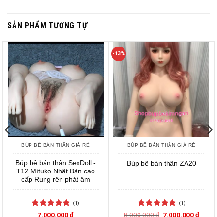
SẢN PHẨM TƯƠNG TỰ
-13%
BÚP BÊ BÁN THÂN GIÁ RẺ
BÚP BÊ BÁN THÂN GIÁ RẺ
Búp bê bán thân SexDoll -
Búp bê bán thân ZA20
T12 Mítuko Nhật Bản cao
cấp Rung rên phát âm
(1)
(1)
Được xếp
Được xếp
Giá
Giá
7.000.000
₫
8.000.000
₫
7.000.000
₫