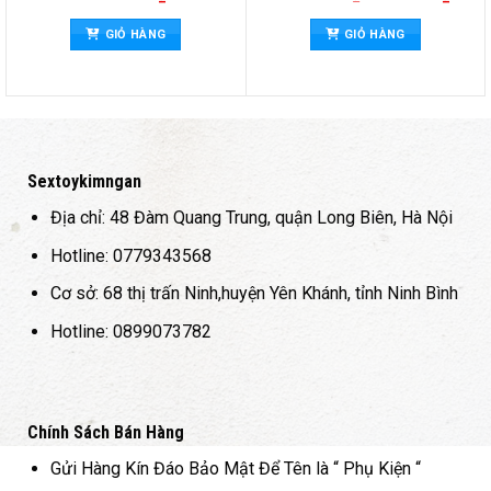
gốc
hiện
hạng
5
5
hạng
5
5
là:
tại
sao
sao
GIỎ HÀNG
GIỎ HÀNG
8.000.000 ₫.
là:
7.000.
Sextoykimngan
Địa chỉ: 48 Đàm Quang Trung, quận Long Biên, Hà Nội
Hotline: 0779343568
Cơ sở: 68 thị trấn Ninh,huyện Yên Khánh, tỉnh Ninh Bình
Hotline: 0899073782
Chính Sách Bán Hàng
Gửi Hàng Kín Đáo Bảo Mật Để Tên là “ Phụ Kiện “