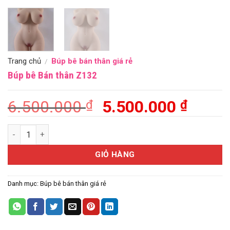
Trang chủ
Búp bê bán thân giá rẻ
/
Búp bê Bán thân Z132
Giá
Giá
6.500.000
5.500.000
₫
₫
gốc
hiện
Búp bê Bán thân Z132 số lượng
là:
tại
6.500.000 ₫.
là:
GIỎ HÀNG
5.500
Danh mục:
Búp bê bán thân giá rẻ