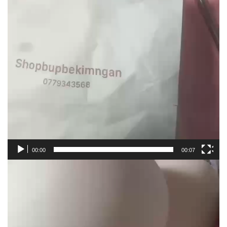
00:00
00:07
Trình
chơi
Video