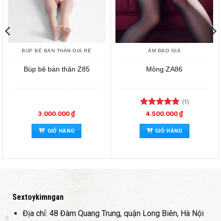
BÚP BÊ BÁN THÂN GIÁ RẺ
ÂM ĐẠO GIẢ
Búp bê bán thân Z85
Mông ZA86
(1)
Được xếp
3.000.000
₫
4.500.000
₫
hạng
5
5
sao
GIỎ HÀNG
GIỎ HÀNG
Sextoykimngan
Địa chỉ: 48 Đàm Quang Trung, quận Long Biên, Hà Nội