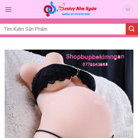
Bỏ
qua
nội
dung
Tìm
kiếm: