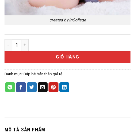
created by InCollage
Búp bê bụng bầu XG78 số lượng
GIỎ HÀNG
Danh mục:
Búp bê bán thân giá rẻ
MÔ TẢ SẢN PHẨM