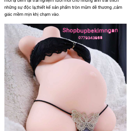
mới lạ đem lại trải nghiệm tươi mới cho những anh trai thich
những sự độc lạ,thiết kế sản phẩm tròn mũm dễ thương ,cảm
giác mềm mịn khị chạm vào.