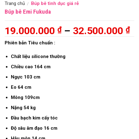
Trang chủ
Búp bê tình dục giá rẻ
/
Búp bê Emi Fukuda
K
19.000.000
–
32.500.000
₫
₫
gi
Phiên bản Tiêu chuẩn :
từ
Chất liệu silicone thường
1
Chiều cao 164 cm
đ
Ngực 103 cm
3
Eo 64 cm
Mông 109
cm
Nặng 54 kg
Đầu bạch kim cấy tóc
Độ sâu âm đạo 16 cm
Hậu môn 14 cm