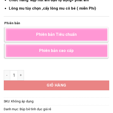
Lông mu tùy chọn ,cấy lông mu cô bé ( miễn Phí)
Phiên bản
Phiên bản Tiêu chuẩn
Phiên bản cao cấp
Búp bê Emi Fukuda số lượng
GIỎ HÀNG
SKU:
Không áp dụng
Danh mục:
Búp bê tình dục giá rẻ