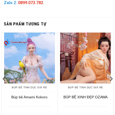
Zalo 2:
0899.073.782
SẢN PHẨM TƯƠNG TỰ
BÚP BÊ TÌNH DỤC GIÁ RẺ
BÚP BÊ TÌNH DỤC GIÁ RẺ
Búp bê Amami Kokoro
BÚP BÊ XINH ĐẸP OZAWA