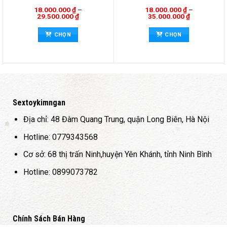
18.000.000
₫
–
18.000.000
₫
–
Khoảng
Khoảng
29.500.000
₫
35.000.000
₫
giá:
giá:
n
Sản
Sản
từ
từ
CHỌN
CHỌN
0 ₫
18.000.000 ₫
18.000.000 
hẩm
phẩm
phẩ
đến
đến
y
này
này
0 ₫
29.500.000 ₫
35.000.000 
có
có
iều
nhiều
nhiề
ến
biến
biến
ể.
thể.
thể.
c
Các
Các
Sextoykimngan
y
tùy
tùy
Địa chỉ: 48 Đàm Quang Trung, quận Long Biên, Hà Nội
ọn
chọn
chọ
có
có
Hotline: 0779343568
ể
thể
thể
Cơ sở: 68 thị trấn Ninh,huyện Yên Khánh, tỉnh Ninh Bình
ợc
được
đượ
ọn
chọn
chọ
Hotline: 0899073782
ên
trên
trên
ang
trang
tran
n
sản
sản
hẩm
phẩm
phẩ
Chính Sách Bán Hàng