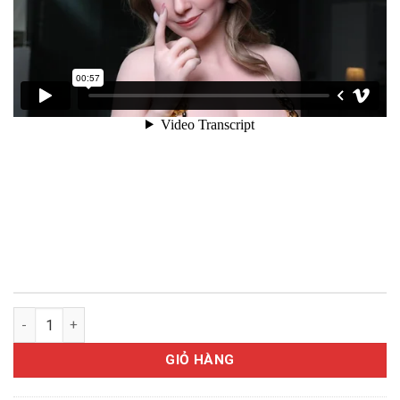
Búp bê thực thể cao cấp giống thật - Carmel 162cm số lượng
GIỎ HÀNG