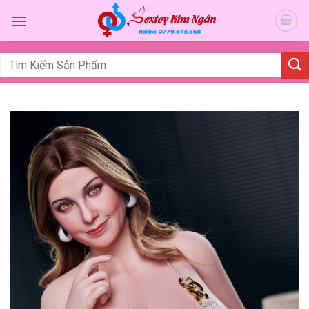
Bỏ
qua
nội
dung
Tìm
kiếm: