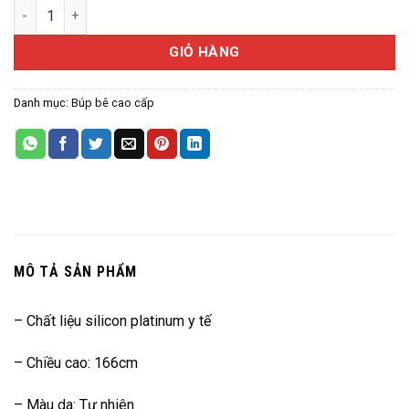
Búp bê Thực thể cao cấp IronTech Doll –Luna 166cm số lượng
GIỎ HÀNG
Danh mục:
Búp bê cao cấp
MÔ TẢ SẢN PHẨM
– Chất liệu silicon platinum y tế
– Chiều cao: 166cm
– Màu da: Tự nhiên