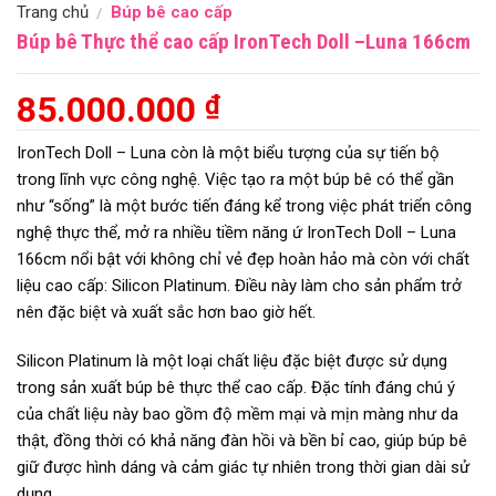
Trang chủ
Búp bê cao cấp
/
Búp bê Thực thể cao cấp IronTech Doll –Luna 166cm
85.000.000
₫
IronTech Doll – Luna còn là một biểu tượng của sự tiến bộ
trong lĩnh vực công nghệ. Việc tạo ra một búp bê có thể gần
như “sống” là một bước tiến đáng kể trong việc phát triển công
nghệ thực thể, mở ra nhiều tiềm năng ứ IronTech Doll – Luna
166cm nổi bật với không chỉ vẻ đẹp hoàn hảo mà còn với chất
liệu cao cấp: Silicon Platinum. Điều này làm cho sản phẩm trở
nên đặc biệt và xuất sắc hơn bao giờ hết.
Silicon Platinum là một loại chất liệu đặc biệt được sử dụng
trong sản xuất búp bê thực thể cao cấp. Đặc tính đáng chú ý
của chất liệu này bao gồm độ mềm mại và mịn màng như da
thật, đồng thời có khả năng đàn hồi và bền bỉ cao, giúp búp bê
giữ được hình dáng và cảm giác tự nhiên trong thời gian dài sử
dụng.