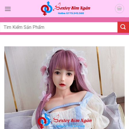
Bỏ
qua
nội
dung
Tìm
kiếm: