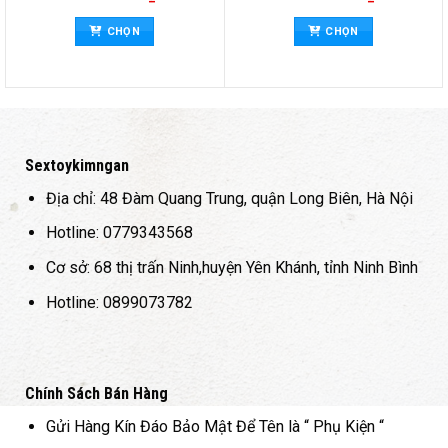
giá:
giá:
sao
n
Sản
Sản
từ
từ
CHỌN
CHỌN
0 ₫
17.800.000 ₫
18.000.000 
hẩm
phẩm
phẩ
đến
đến
y
này
này
0 ₫
33.600.000 ₫
28.000.000 
có
có
iều
nhiều
nhiề
ến
biến
biến
ể.
thể.
thể.
c
Các
Các
Sextoykimngan
y
tùy
tùy
Địa chỉ: 48 Đàm Quang Trung, quận Long Biên, Hà Nội
ọn
chọn
chọ
có
có
Hotline: 0779343568
ể
thể
thể
Cơ sở: 68 thị trấn Ninh,huyện Yên Khánh, tỉnh Ninh Bình
ợc
được
đượ
ọn
chọn
chọ
Hotline: 0899073782
ên
trên
trên
ang
trang
tran
n
sản
sản
hẩm
phẩm
phẩ
Chính Sách Bán Hàng
Gửi Hàng Kín Đáo Bảo Mật Để Tên là “ Phụ Kiện “