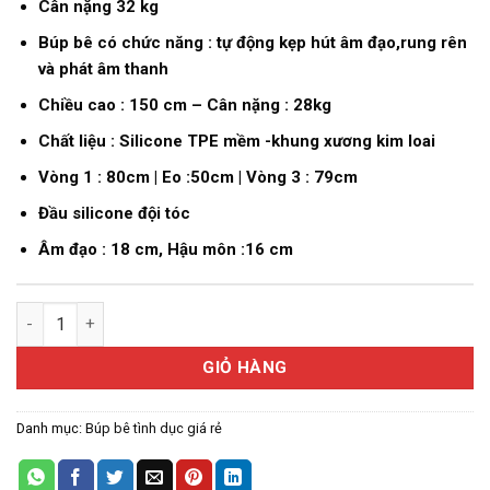
Cân nặng 32 kg
Búp bê có chức năng : tự động kẹp hút âm đạo,rung rên
và phát âm thanh
Chiều cao : 150 cm – Cân nặng : 28kg
Chất liệu : Silicone TPE mềm -khung xương kim loai
Vòng 1 : 80cm | Eo :50cm | Vòng 3 : 79cm
Đầu silicone đội tóc
Âm đạo : 18 cm, Hậu môn :16 cm
Búp bê tinh dục-Kurozawa số lượng
GIỎ HÀNG
Danh mục:
Búp bê tình dục giá rẻ