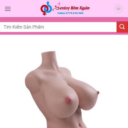
Bỏ
qua
nội
dung
Tìm
kiếm: